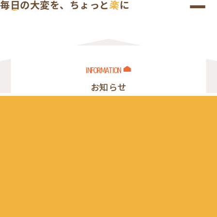
楽
毎
日
の
大
変
を
、
ち
ょ
っ
と
に
I
N
F
O
R
M
A
T
I
O
N
お知らせ